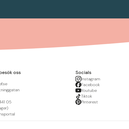
besök oss
Socials
Instagram
f.se
Facebook
tninggatan
Youtube
Tiktok
441 05
Pinterest
öger)
nsportal