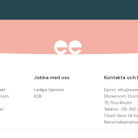
Jobba med oss
Kontakta och 
akt
Lediga tjänster
Epost: info@swee
room
B2B
Showroom: Drot
75, Stockholm
en
Telefon: 08-410 
Chatt (ikon till h
Retur/reklamatio