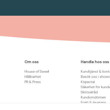
Om oss
Handla hos oss
House of Sweef
Kundtjänst & kont
Hållbarhet
Besök oss i show
PR & Press
Köpavtal
Säkerhet för kund
Skötselråd
Kundomdömen
Frakt & leverans