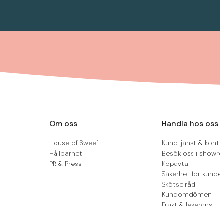
Om oss
Handla hos oss
House of Sweef
Kundtjänst & kont
Hållbarhet
Besök oss i show
PR & Press
Köpavtal
Säkerhet för kund
Skötselråd
Kundomdömen
Frakt & leverans