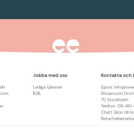
Jobba med oss
Kontakta och 
akt
Lediga tjänster
Epost: info@swee
room
B2B
Showroom: Drot
75, Stockholm
en
Telefon: 08-410 
Chatt (ikon till h
Retur/reklamatio