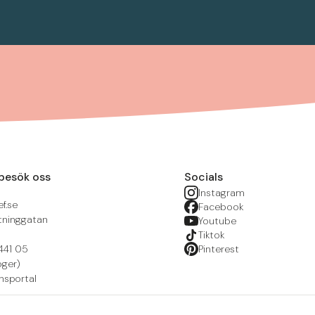
besök oss
Socials
Instagram
f.se
Facebook
tninggatan
Youtube
Tiktok
441 05
Pinterest
öger)
nsportal