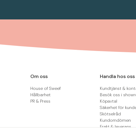
Om oss
Handla hos oss
House of Sweef
Kundtjänst & kont
Hållbarhet
Besök oss i show
PR & Press
Köpavtal
Säkerhet för kund
Skötselråd
Kundomdömen
Frakt & leverans