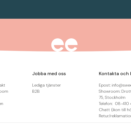
Jobba med oss
Kontakta och 
akt
Lediga tjänster
Epost: info@swee
room
B2B
Showroom: Drot
75, Stockholm
en
Telefon: 08-410 
Chatt (ikon till h
Retur/reklamatio