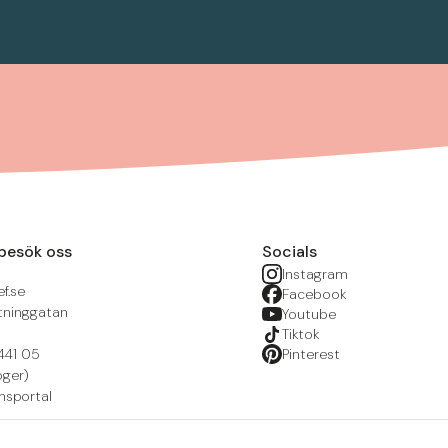
besök oss
Socials
Instagram
f.se
Facebook
tninggatan
Youtube
Tiktok
441 05
Pinterest
öger)
nsportal