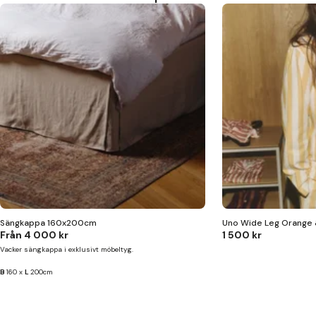
Sängkappa 160x200cm
Uno Wide Leg Orange 
Från
4 000 kr
1 500 kr
Vacker sängkappa i exklusivt möbeltyg.
B
160 x
L
200cm