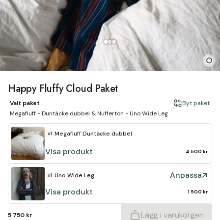
Happy Fluffy Cloud Paket
Valt paket
Byt paket
Megafluff - Duntäcke dubbel & Nufferton - Uno Wide Leg
Megafluff
Duntäcke dubbel
x1
Visa produkt
4 500 kr
Anpassa
Uno Wide Leg
x1
Visa produkt
1 500 kr
Lägg i varukorgen
5 750 kr