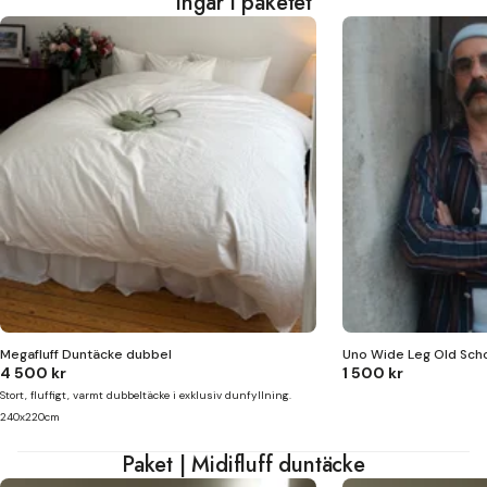
Ingår i paketet
Megafluff Duntäcke dubbel
Uno Wide Leg Old Sch
4 500 kr
1 500 kr
Stort, fluffigt, varmt dubbeltäcke i exklusiv dunfyllning.
240x220cm
Paket | Midifluff duntäcke