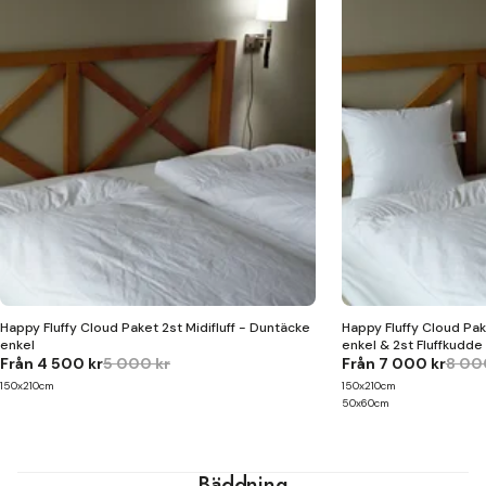
Happy Fluffy Cloud Paket 2st Midifluff - Duntäcke
Happy Fluffy Cloud Pak
enkel
enkel & 2st Fluffkudde 
Från
4 500 kr
5 000 kr
Från
7 000 kr
8 00
150x210cm
150x210cm
50x60cm
Bäddning