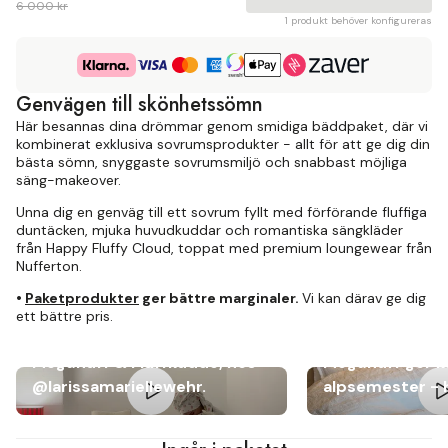
6 000 kr
1 produkt behöver konfigureras
Genvägen till skönhetssömn
Här besannas dina drömmar genom smidiga bäddpaket, där vi
kombinerat exklusiva sovrumsprodukter - allt för att ge dig din
bästa sömn, snyggaste sovrumsmiljö och snabbast möjliga
säng-makeover.
Unna dig en genväg till ett sovrum fyllt med förförande fluffiga
duntäcken, mjuka huvudkuddar och romantiska sängkläder
från Happy Fluffy Cloud, toppat med premium loungewear från
Nufferton.
•
Paketprodukter
ger bättre marginaler.
Vi kan därav ge dig
ett bättre pris.
Drömbäddning med
Megafluff & Fluffkudde, hos
Megafluff ger k
@larissamariellewehr.
alpsemester -