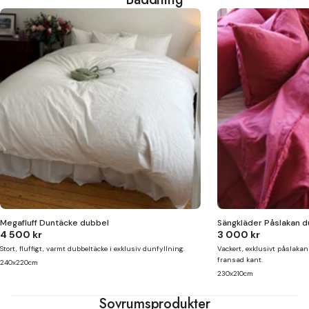
Megafluff Duntäcke dubbel
Sängkläder Påslakan d
4 500 kr
3 000 kr
Stort, fluffigt, varmt dubbeltäcke i exklusiv dunfyllning.
Vackert, exklusivt påslakan
fransad kant.
240x220cm
230x210cm
Sovrumsprodukter