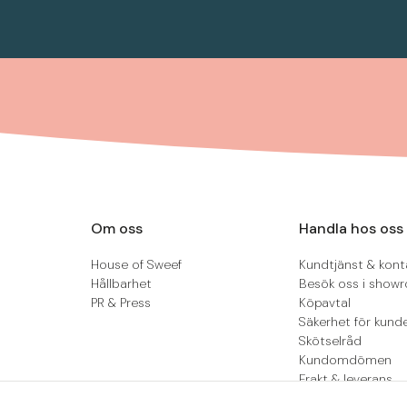
Om oss
Handla hos oss
House of Sweef
Kundtjänst & kont
Hållbarhet
Besök oss i show
PR & Press
Köpavtal
Säkerhet för kund
Skötselråd
Kundomdömen
Frakt & leverans