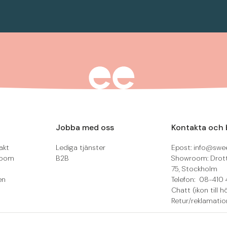
Jobba med oss
Kontakta och 
akt
Lediga tjänster
Epost: info@swee
room
B2B
Showroom: Drot
75, Stockholm
en
Telefon: 08-410 
Chatt (ikon till h
Retur/reklamatio