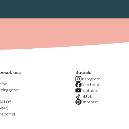
besök oss
Socials
Instagram
f.se
Facebook
tninggatan
Youtube
Tiktok
441 05
Pinterest
öger)
nsportal