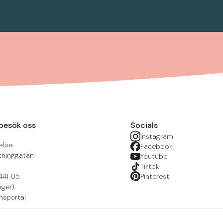
besök oss
Socials
Instagram
f.se
Facebook
tninggatan
Youtube
Tiktok
441 05
Pinterest
öger)
nsportal