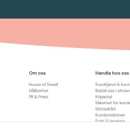
Om oss
Handla hos oss
House of Sweef
Kundtjänst & kont
Hållbarhet
Besök oss i show
PR & Press
Köpavtal
Säkerhet för kund
Skötselråd
Kundomdömen
Frakt & leverans