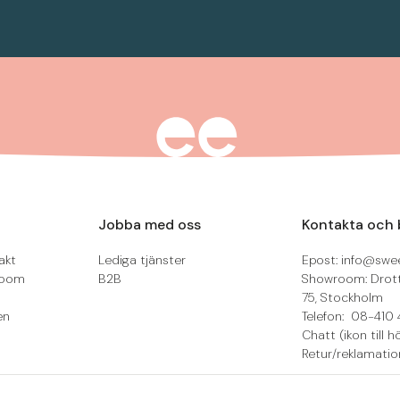
Jobba med oss
Kontakta och 
akt
Lediga tjänster
Epost: info@swee
room
B2B
Showroom: Drot
75, Stockholm
en
Telefon: 08-410 
Chatt (ikon till h
Retur/reklamatio