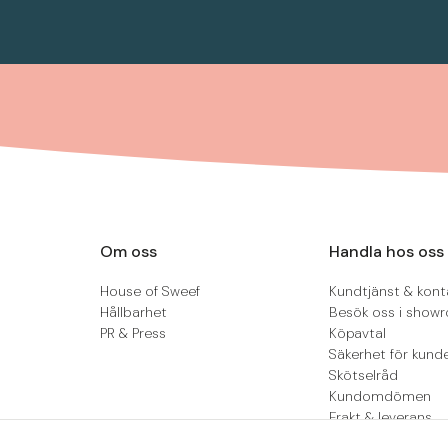
Om oss
Handla hos oss
House of Sweef
Kundtjänst & kont
Hållbarhet
Besök oss i show
PR & Press
Köpavtal
Säkerhet för kund
Skötselråd
Kundomdömen
Frakt & leverans