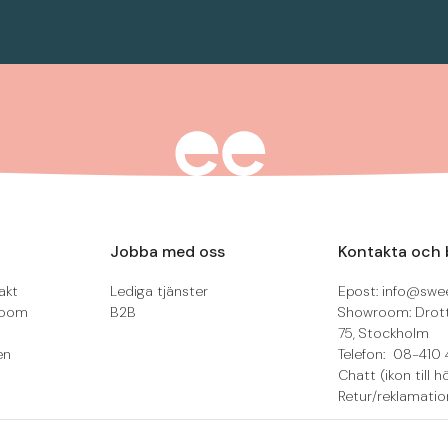
Jobba med oss
Kontakta och 
akt
Lediga tjänster
Epost: info@swee
room
B2B
Showroom: Drot
75, Stockholm
en
Telefon: 08-410 
Chatt (ikon till h
Retur/reklamatio