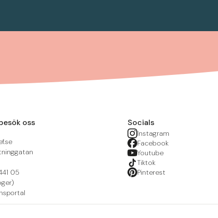
besök oss
Socials
Instagram
f.se
Facebook
tninggatan
Youtube
Tiktok
441 05
Pinterest
öger)
nsportal