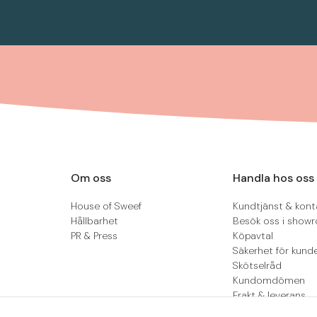
Om oss
Handla hos oss
House of Sweef
Kundtjänst & kont
Hållbarhet
Besök oss i show
PR & Press
Köpavtal
Säkerhet för kund
Skötselråd
Kundomdömen
Frakt & leverans