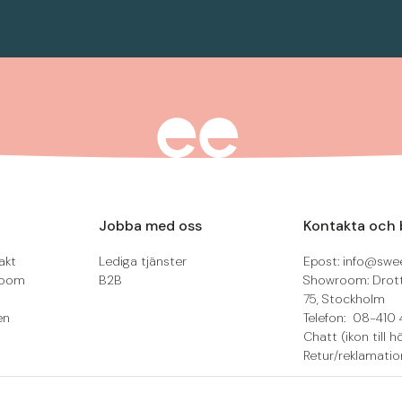
Jobba med oss
Kontakta och 
akt
Lediga tjänster
Epost: info@swee
room
B2B
Showroom: Drot
75, Stockholm
en
Telefon: 08-410 
Chatt (ikon till h
Retur/reklamatio