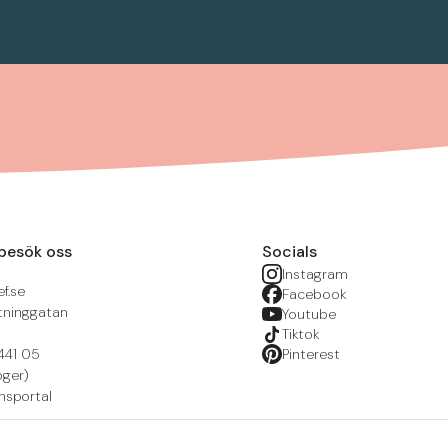
besök oss
Socials
Instagram
f.se
Facebook
tninggatan
Youtube
Tiktok
441 05
Pinterest
öger)
nsportal