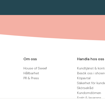
Om oss
Handla hos oss
House of Sweef
Kundtjänst & kont
Hållbarhet
Besök oss i show
PR & Press
Köpavtal
Säkerhet för kund
Skötselråd
Kundomdömen
Frakt & leverans