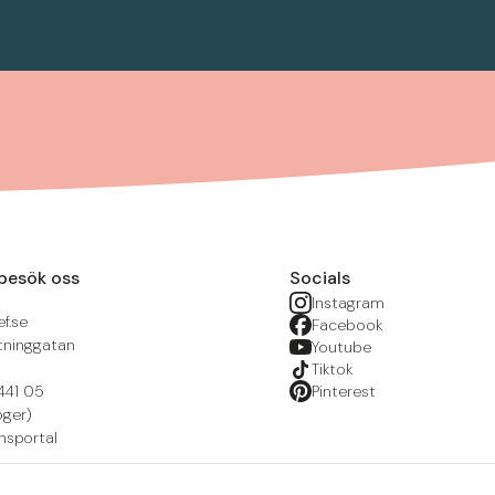
besök oss
Socials
Instagram
f.se
Facebook
tninggatan
Youtube
Tiktok
441 05
Pinterest
öger)
nsportal