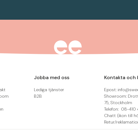
Jobba med oss
Kontakta och 
akt
Lediga tjänster
Epost: info@swee
room
B2B
Showroom: Drot
75, Stockholm
en
Telefon: 08-410 
Chatt (ikon till h
Retur/reklamatio