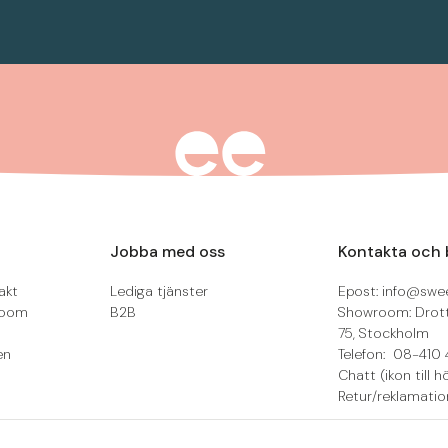
Jobba med oss
Kontakta och 
akt
Lediga tjänster
Epost: info@swee
room
B2B
Showroom: Drot
75, Stockholm
en
Telefon: 08-410 
Chatt (ikon till h
Retur/reklamatio