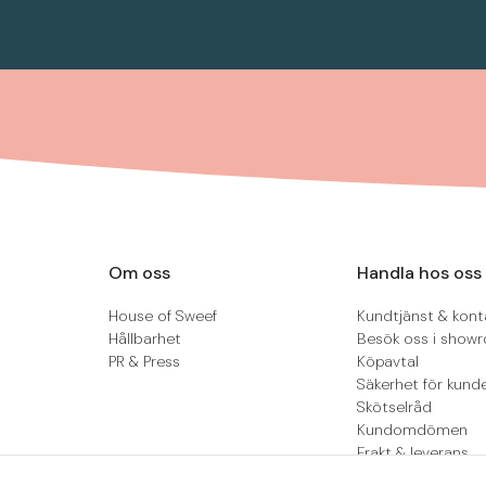
Om oss
Handla hos oss
House of Sweef
Kundtjänst & kont
Hållbarhet
Besök oss i show
PR & Press
Köpavtal
Säkerhet för kund
Skötselråd
Kundomdömen
Frakt & leverans