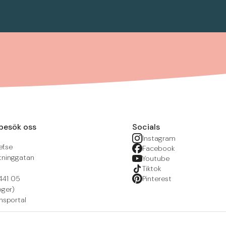
besök oss
Socials
Instagram
f.se
Facebook
tninggatan
Youtube
Tiktok
441 05
Pinterest
öger)
nsportal