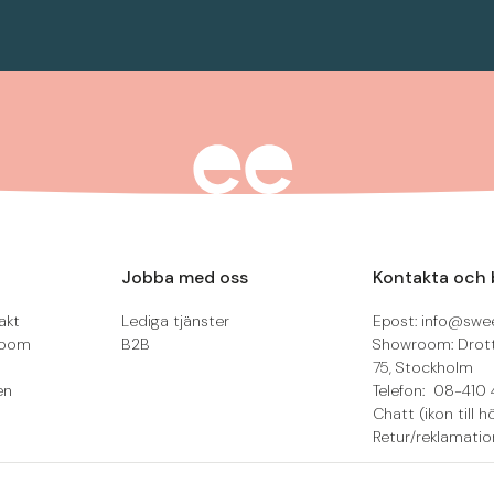
Jobba med oss
Kontakta och 
akt
Lediga tjänster
Epost: info@swee
room
B2B
Showroom: Drot
75, Stockholm
en
Telefon: 08-410 
Chatt (ikon till h
Retur/reklamatio