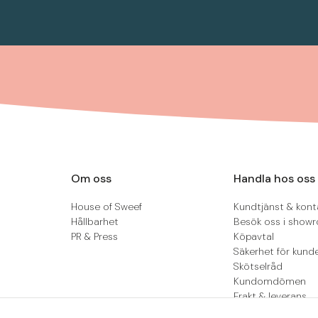
Om oss
Handla hos oss
House of Sweef
Kundtjänst & kont
Hållbarhet
Besök oss i show
PR & Press
Köpavtal
Säkerhet för kund
Skötselråd
Kundomdömen
Frakt & leverans