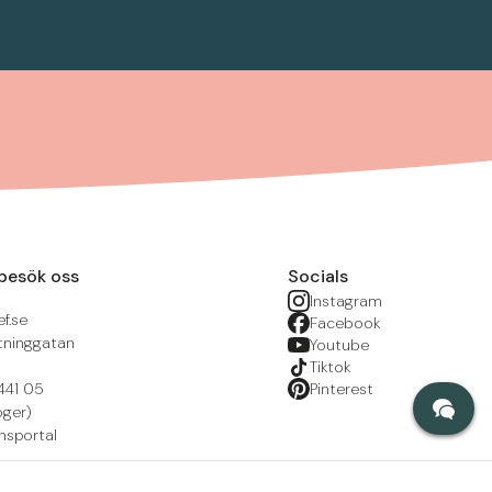
besök oss
Socials
Instagram
f.se
Facebook
tninggatan
Youtube
Tiktok
441 05
Pinterest
öger)
nsportal