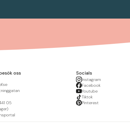
besök oss
Socials
Instagram
f.se
Facebook
tninggatan
Youtube
Tiktok
441 05
Pinterest
öger)
nsportal