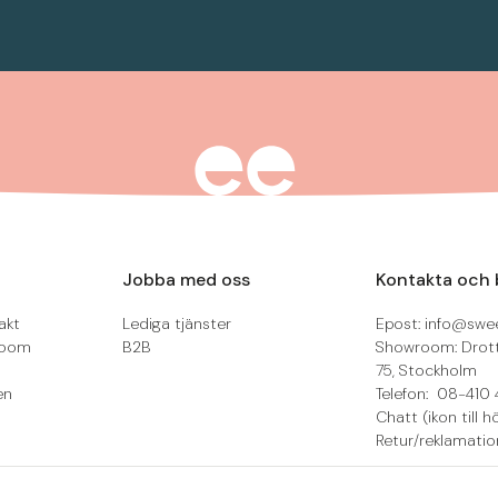
Jobba med oss
Kontakta och 
akt
Lediga tjänster
Epost: info@swee
room
B2B
Showroom: Drot
75, Stockholm
en
Telefon: 08-410 
Chatt (ikon till h
Retur/reklamatio