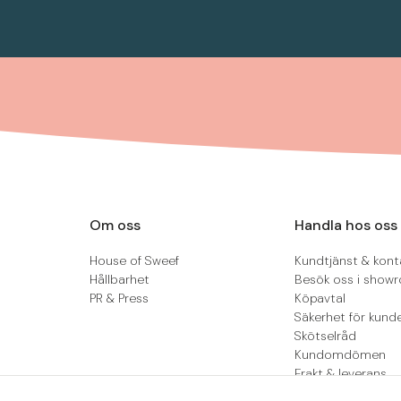
Om oss
Handla hos oss
House of Sweef
Kundtjänst & kont
Hållbarhet
Besök oss i show
PR & Press
Köpavtal
Säkerhet för kund
Skötselråd
Kundomdömen
Frakt & leverans