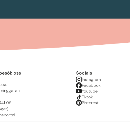
besök oss
Socials
Instagram
f.se
Facebook
tninggatan
Youtube
Tiktok
441 05
Pinterest
öger)
nsportal