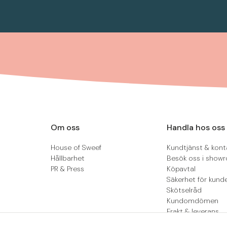
Om oss
Handla hos oss
House of Sweef
Kundtjänst & kont
Hållbarhet
Besök oss i show
PR & Press
Köpavtal
Säkerhet för kund
Skötselråd
Kundomdömen
Frakt & leverans