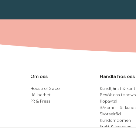
Om oss
Handla hos oss
House of Sweef
Kundtjänst & kont
Hållbarhet
Besök oss i show
PR & Press
Köpavtal
Säkerhet för kund
Skötselråd
Kundomdömen
Frakt & leverans