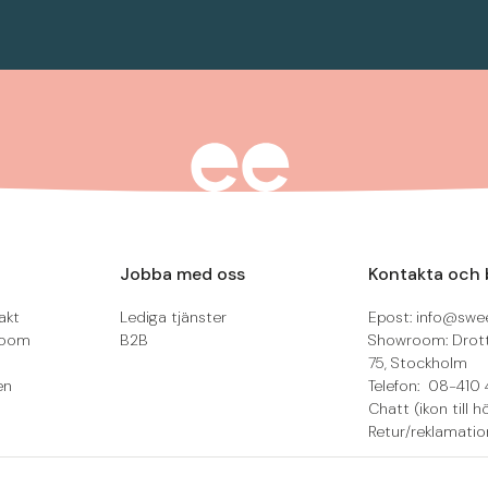
Jobba med oss
Kontakta och 
akt
Lediga tjänster
Epost: info@swee
room
B2B
Showroom: Drot
75, Stockholm
en
Telefon: 08-410 
Chatt (ikon till h
Retur/reklamatio