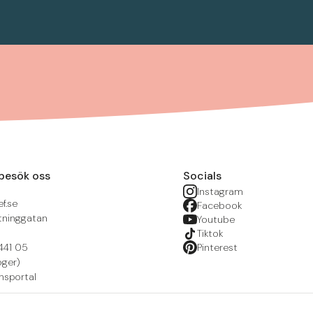
besök oss
Socials
Instagram
f.se
Facebook
tninggatan
Youtube
Tiktok
441 05
Pinterest
öger)
nsportal