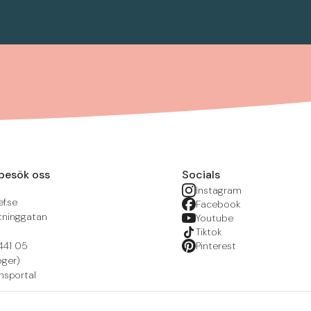
besök oss
Socials
Instagram
f.se
Facebook
tninggatan
Youtube
Tiktok
441 05
Pinterest
öger)
nsportal