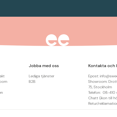
Jobba med oss
Kontakta och 
akt
Lediga tjänster
Epost: info@swee
room
B2B
Showroom: Drot
75, Stockholm
en
Telefon: 08-410 
Chatt (ikon till h
Retur/reklamatio