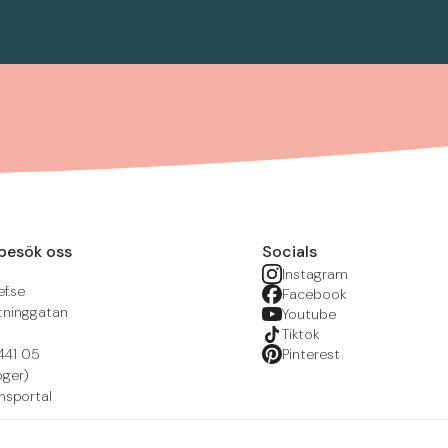
besök oss
Socials
Instagram
f.se
Facebook
tninggatan
Youtube
Tiktok
441 05
Pinterest
öger)
nsportal