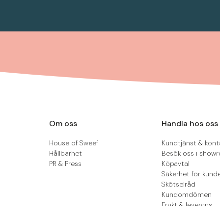
Om oss
Handla hos oss
House of Sweef
Kundtjänst & kont
Hållbarhet
Besök oss i show
PR & Press
Köpavtal
Säkerhet för kund
Skötselråd
Kundomdömen
Frakt & leverans