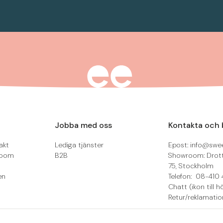
Jobba med oss
Kontakta och 
akt
Lediga tjänster
Epost: info@swee
room
B2B
Showroom: Drot
75, Stockholm
en
Telefon: 08-410 
Chatt (ikon till h
Retur/reklamatio