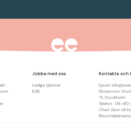
Jobba med oss
Kontakta och 
akt
Lediga tjänster
Epost: info@swee
room
B2B
Showroom: Drot
75, Stockholm
en
Telefon: 08-410 
Chatt (ikon till h
Retur/reklamatio