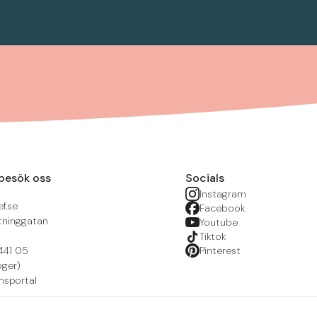
besök oss
Socials
Instagram
f.se
Facebook
tninggatan
Youtube
Tiktok
441 05
Pinterest
öger)
nsportal