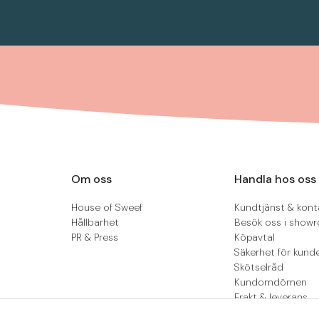
Om oss
Handla hos oss
House of Sweef
Kundtjänst & kont
Hållbarhet
Besök oss i show
PR & Press
Köpavtal
Säkerhet för kund
Skötselråd
Kundomdömen
Frakt & leverans