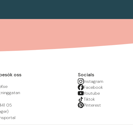
besök oss
Socials
Instagram
f.se
Facebook
tninggatan
Youtube
Tiktok
441 05
Pinterest
öger)
nsportal