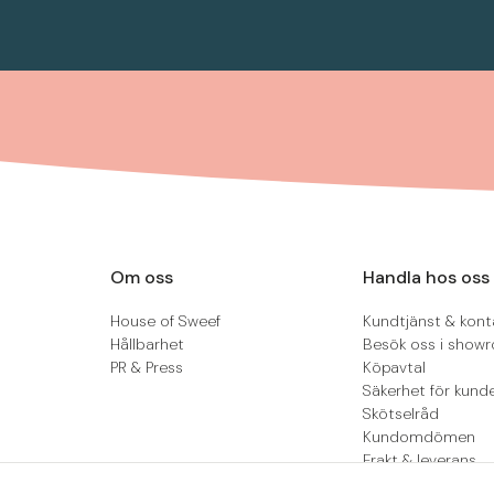
Om oss
Handla hos oss
House of Sweef
Kundtjänst & kont
Hållbarhet
Besök oss i show
PR & Press
Köpavtal
Säkerhet för kund
Skötselråd
Kundomdömen
Frakt & leverans