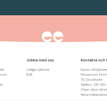
Jobba med oss
Kontakta och 
akt
Lediga tjänster
Epost: info@swee
room
B2B
Showroom: Drot
75, Stockholm
en
Telefon: 08-410 
Chatt (ikon till h
Retur/reklamatio