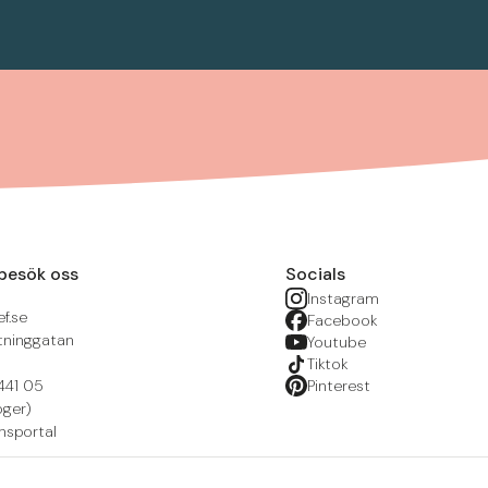
besök oss
Socials
Instagram
f.se
Facebook
tninggatan
Youtube
Tiktok
441 05
Pinterest
öger)
nsportal