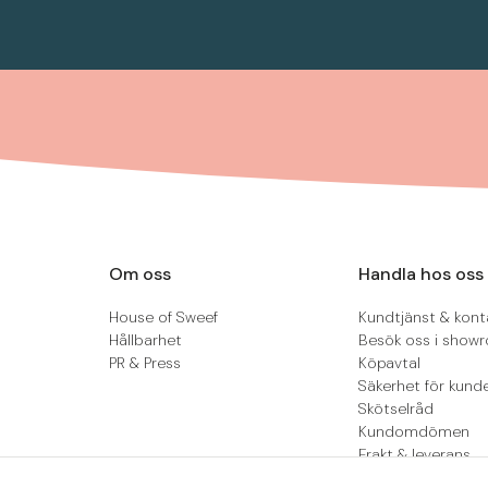
Om oss
Handla hos oss
House of Sweef
Kundtjänst & kont
Hållbarhet
Besök oss i show
PR & Press
Köpavtal
Säkerhet för kund
Skötselråd
Kundomdömen
Frakt & leverans