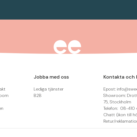
Jobba med oss
Kontakta och 
akt
Lediga tjänster
Epost: info@swee
room
B2B
Showroom: Drot
75, Stockholm
en
Telefon: 08-410 
Chatt (ikon till h
Retur/reklamatio