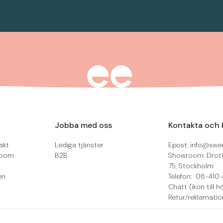
Jobba med oss
Kontakta och 
akt
Lediga tjänster
Epost: info@swee
room
B2B
Showroom: Drot
75, Stockholm
en
Telefon: 08-410 
Chatt (ikon till h
Retur/reklamatio