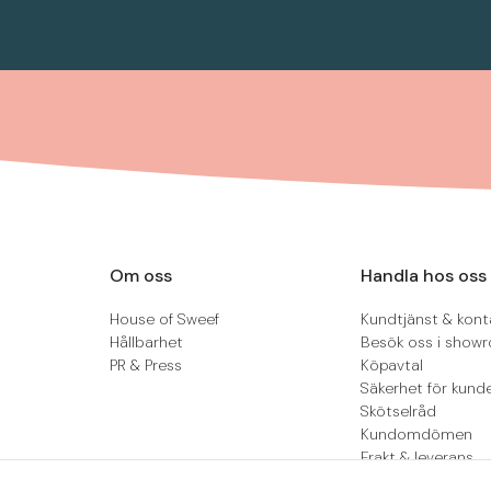
Om oss
Handla hos oss
House of Sweef
Kundtjänst & kont
Hållbarhet
Besök oss i show
PR & Press
Köpavtal
Säkerhet för kund
Skötselråd
Kundomdömen
Frakt & leverans