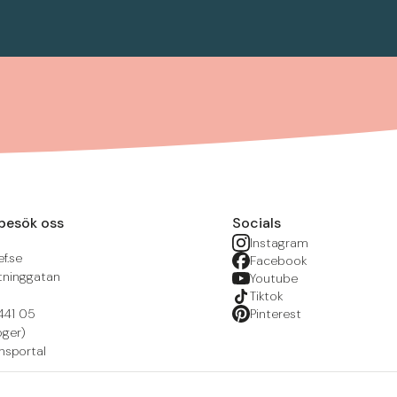
besök oss
Socials
Instagram
f.se
Facebook
tninggatan
Youtube
Tiktok
441 05
Pinterest
öger)
nsportal