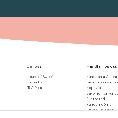
Om oss
Handla hos oss
House of Sweef
Kundtjänst & kont
Hållbarhet
Besök oss i show
PR & Press
Köpavtal
Säkerhet för kund
Skötselråd
Kundomdömen
Frakt & leverans