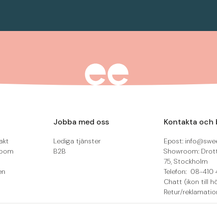
Jobba med oss
Kontakta och 
akt
Lediga tjänster
Epost: info@swee
room
B2B
Showroom: Drot
75, Stockholm
en
Telefon: 08-410 
Chatt (ikon till h
Retur/reklamatio