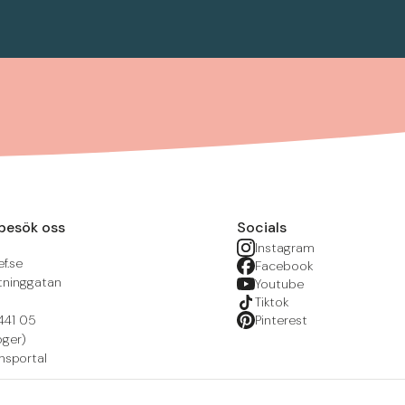
besök oss
Socials
Instagram
f.se
Facebook
tninggatan
Youtube
Tiktok
441 05
Pinterest
öger)
nsportal