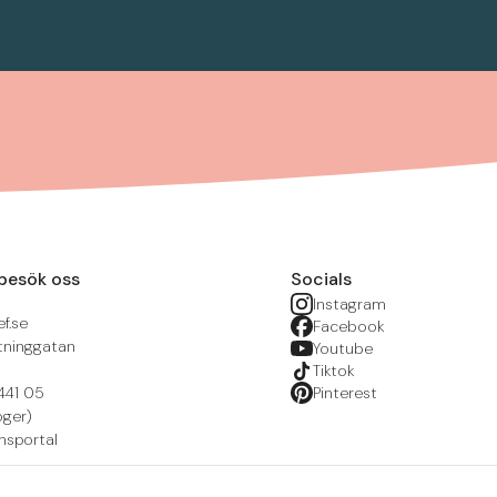
besök oss
Socials
Instagram
f.se
Facebook
tninggatan
Youtube
Tiktok
441 05
Pinterest
öger)
nsportal