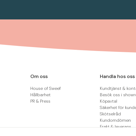
Om oss
Handla hos oss
House of Sweef
Kundtjänst & kont
Hållbarhet
Besök oss i show
PR & Press
Köpavtal
Säkerhet för kund
Skötselråd
Kundomdömen
Frakt & leverans