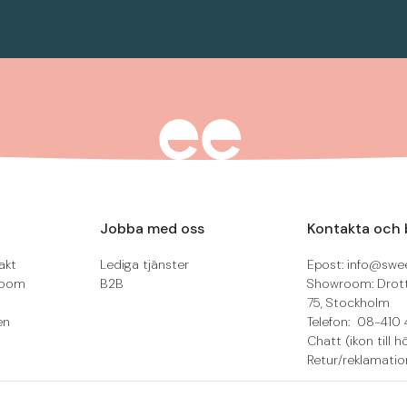
Jobba med oss
Kontakta och 
akt
Lediga tjänster
Epost: info@swee
room
B2B
Showroom: Drot
75, Stockholm
en
Telefon: 08-410 
Chatt (ikon till h
Retur/reklamatio