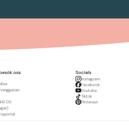
besök oss
Socials
Instagram
f.se
Facebook
tninggatan
Youtube
Tiktok
441 05
Pinterest
öger)
nsportal