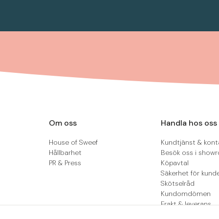
Om oss
Handla hos oss
House of Sweef
Kundtjänst & kont
Hållbarhet
Besök oss i show
PR & Press
Köpavtal
Säkerhet för kund
Skötselråd
Kundomdömen
Frakt & leverans