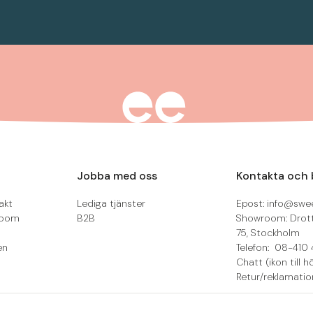
Jobba med oss
Kontakta och 
akt
Lediga tjänster
Epost: info@swee
room
B2B
Showroom: Drot
75, Stockholm
en
Telefon: 08-410 
Chatt (ikon till h
Retur/reklamatio