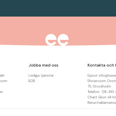
Jobba med oss
Kontakta och 
akt
Lediga tjänster
Epost: info@swee
room
B2B
Showroom: Drot
75, Stockholm
en
Telefon: 08-410 
Chatt (ikon till h
Retur/reklamatio