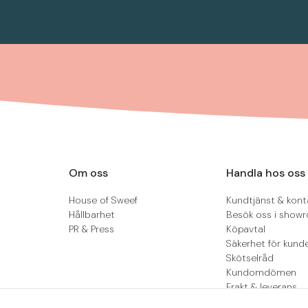
Om oss
Handla hos oss
House of Sweef
Kundtjänst & kont
Hållbarhet
Besök oss i show
PR & Press
Köpavtal
Säkerhet för kund
Skötselråd
Kundomdömen
Frakt & leverans