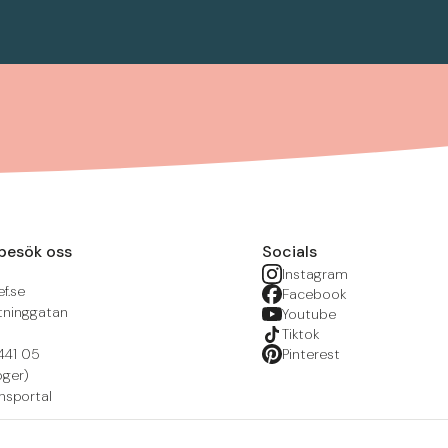
besök oss
Socials
Instagram
f.se
Facebook
tninggatan
Youtube
Tiktok
441 05
Pinterest
öger)
nsportal