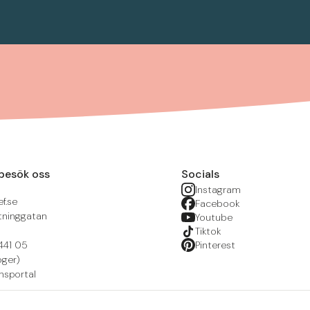
besök oss
Socials
Instagram
f.se
Facebook
tninggatan
Youtube
Tiktok
441 05
Pinterest
öger)
nsportal