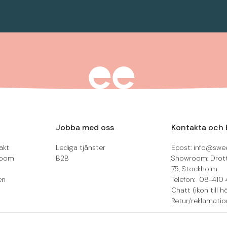
Jobba med oss
Kontakta och 
akt
Lediga tjänster
Epost: info@swee
room
B2B
Showroom: Drot
75, Stockholm
en
Telefon: 08-410 
Chatt (ikon till h
Retur/reklamatio