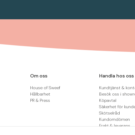
Om oss
Handla hos oss
House of Sweef
Kundtjänst & kont
Hållbarhet
Besök oss i show
PR & Press
Köpavtal
Säkerhet för kund
Skötselråd
Kundomdömen
Frakt & leverans