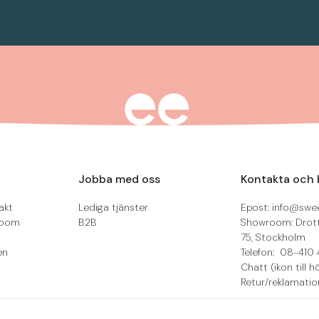
Jobba med oss
Kontakta och 
akt
Lediga tjänster
Epost: info@swee
room
B2B
Showroom: Drot
75, Stockholm
en
Telefon: 08-410 
Chatt (ikon till h
Retur/reklamatio