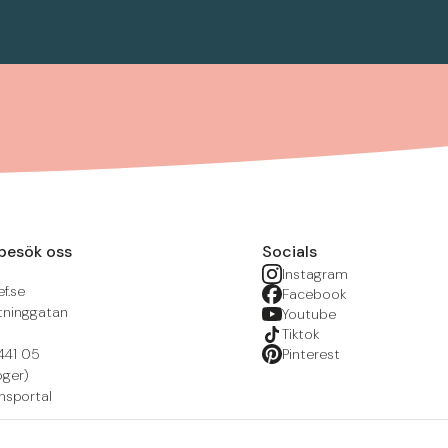
besök oss
Socials
Instagram
f.se
Facebook
tninggatan
Youtube
Tiktok
441 05
Pinterest
öger)
nsportal