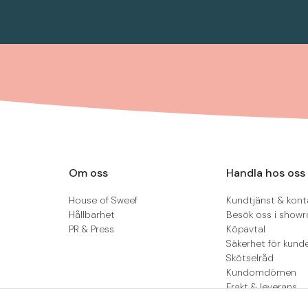
Om oss
Handla hos oss
House of Sweef
Kundtjänst & kont
Hållbarhet
Besök oss i show
PR & Press
Köpavtal
Säkerhet för kund
Skötselråd
Kundomdömen
Frakt & leverans