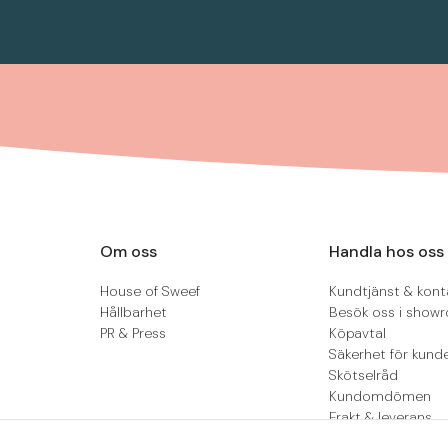
Om oss
Handla hos oss
House of Sweef
Kundtjänst & kont
Hållbarhet
Besök oss i show
PR & Press
Köpavtal
Säkerhet för kund
Skötselråd
Kundomdömen
Frakt & leverans