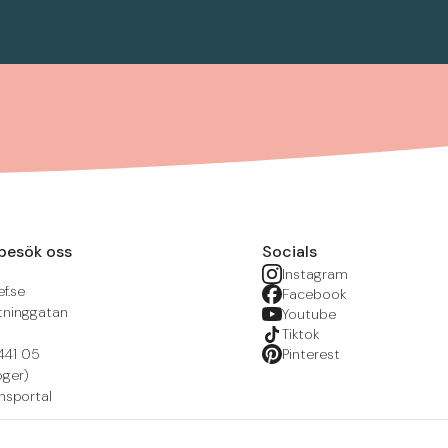
besök oss
Socials
Instagram
f.se
Facebook
tninggatan
Youtube
Tiktok
441 05
Pinterest
öger)
nsportal