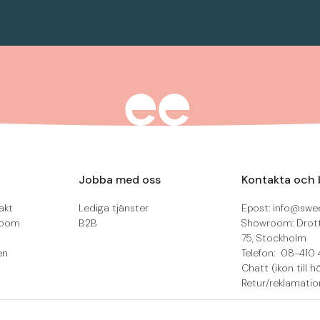
Jobba med oss
Kontakta och 
akt
Lediga tjänster
Epost: info@swee
room
B2B
Showroom: Drot
75, Stockholm
en
Telefon: 08-410 
Chatt (ikon till h
Retur/reklamatio