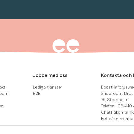
Jobba med oss
Kontakta och 
akt
Lediga tjänster
Epost: info@swee
room
B2B
Showroom: Drot
75, Stockholm
en
Telefon: 08-410 
Chatt (ikon till h
Retur/reklamatio