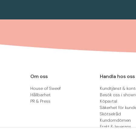
Om oss
Handla hos oss
House of Sweef
Kundtjänst & kont
Hållbarhet
Besök oss i show
PR & Press
Köpavtal
Säkerhet för kund
Skötselråd
Kundomdömen
Frakt & leverans