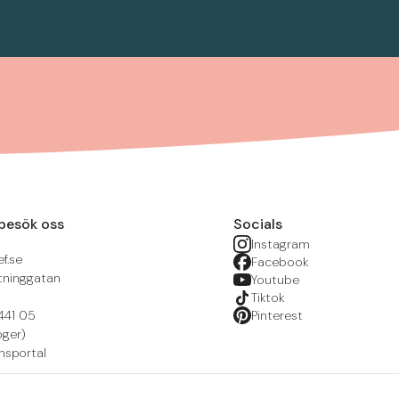
besök oss
Socials
Instagram
f.se
Facebook
tninggatan
Youtube
Tiktok
441 05
Pinterest
öger)
nsportal