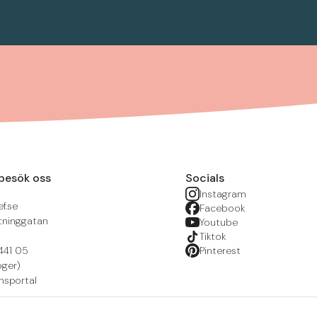
besök oss
Socials
Instagram
f.se
Facebook
tninggatan
Youtube
Tiktok
441 05
Pinterest
öger)
nsportal