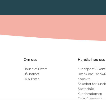
Om oss
Handla hos oss
House of Sweef
Kundtjänst & kont
Hållbarhet
Besök oss i show
PR & Press
Köpavtal
Säkerhet för kund
Skötselråd
Kundomdömen
Frakt & leverans