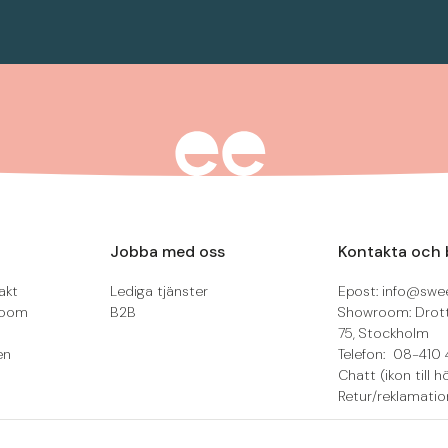
Jobba med oss
Kontakta och 
akt
Lediga tjänster
Epost: info@swee
room
B2B
Showroom: Drot
75, Stockholm
en
Telefon: 08-410 
Chatt (ikon till h
Retur/reklamatio