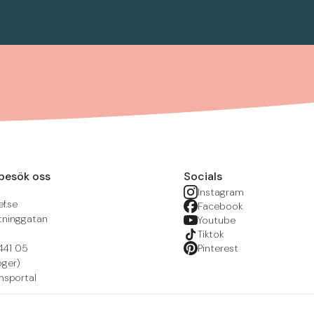
besök oss
Socials
Instagram
f.se
Facebook
tninggatan
Youtube
Tiktok
441 05
Pinterest
öger)
nsportal