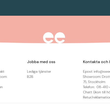
Jobba med oss
Kontakta och 
akt
Lediga tjänster
Epost: info@swee
room
B2B
Showroom: Drot
75, Stockholm
en
Telefon: 08-410 
Chatt (ikon till h
Retur/reklamatio