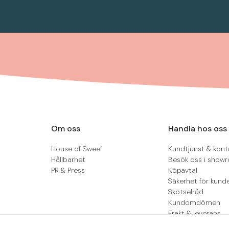
Om oss
Handla hos oss
House of Sweef
Kundtjänst & kont
Hållbarhet
Besök oss i show
PR & Press
Köpavtal
Säkerhet för kund
Skötselråd
Kundomdömen
Frakt & leverans