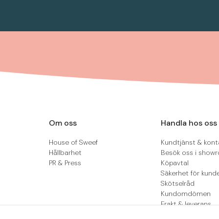
Om oss
Handla hos oss
House of Sweef
Kundtjänst & kont
Hållbarhet
Besök oss i show
PR & Press
Köpavtal
Säkerhet för kund
Skötselråd
Kundomdömen
Frakt & leverans