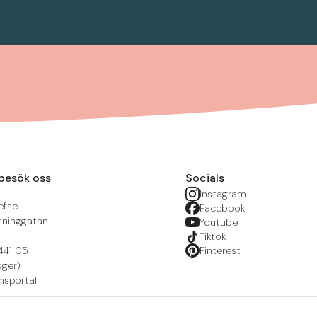
besök oss
Socials
Instagram
f.se
Facebook
tninggatan
Youtube
Tiktok
441 05
Pinterest
öger)
nsportal