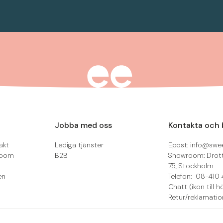
Jobba med oss
Kontakta och 
akt
Lediga tjänster
Epost: info@swee
room
B2B
Showroom: Drot
75, Stockholm
en
Telefon: 08-410 
Chatt (ikon till h
Retur/reklamatio