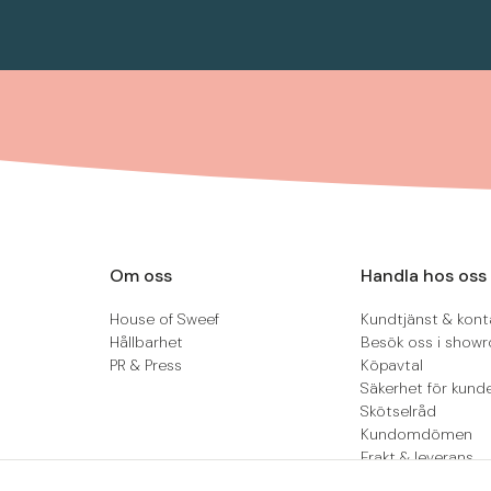
Om oss
Handla hos oss
House of Sweef
Kundtjänst & kont
Hållbarhet
Besök oss i show
PR & Press
Köpavtal
Säkerhet för kund
Skötselråd
Kundomdömen
Frakt & leverans