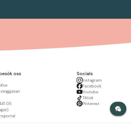
besök oss
Socials
Instagram
f.se
Facebook
tninggatan
Youtube
Tiktok
441 05
Pinterest
öger)
nsportal