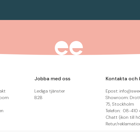
Jobba med oss
Kontakta och 
akt
Lediga tjänster
Epost: info@swee
room
B2B
Showroom: Drot
75, Stockholm
en
Telefon: 08-410 
Chatt (ikon till h
Retur/reklamatio