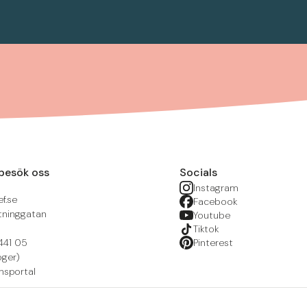
besök oss
Socials
Instagram
f.se
Facebook
tninggatan
Youtube
Tiktok
441 05
Pinterest
öger)
nsportal