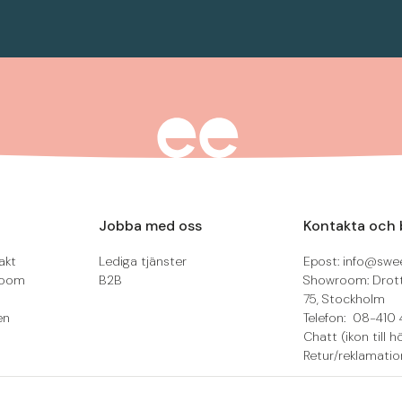
Jobba med oss
Kontakta och 
akt
Lediga tjänster
Epost: info@swee
room
B2B
Showroom: Drot
75, Stockholm
en
Telefon: 08-410 
Chatt (ikon till h
Retur/reklamatio