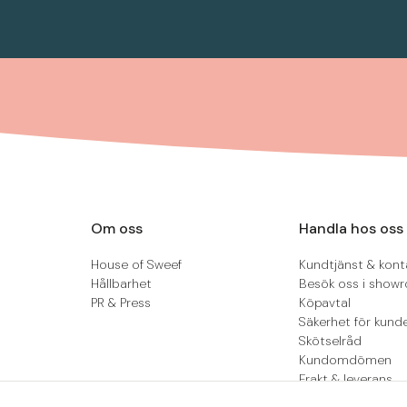
Om oss
Handla hos oss
House of Sweef
Kundtjänst & kont
Hållbarhet
Besök oss i show
PR & Press
Köpavtal
Säkerhet för kund
Skötselråd
Kundomdömen
Frakt & leverans