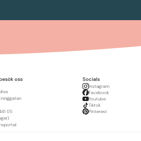
besök oss
Socials
Instagram
f.se
Facebook
tninggatan
Youtube
Tiktok
441 05
Pinterest
öger)
nsportal