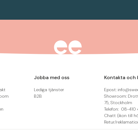
Jobba med oss
Kontakta och 
akt
Lediga tjänster
Epost: info@swee
room
B2B
Showroom: Drot
75, Stockholm
en
Telefon: 08-410 
Chatt (ikon till h
Retur/reklamatio