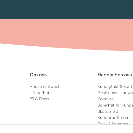
Om oss
Handla hos oss
House of Sweef
Kundtjänst & kont
Hållbarhet
Besök oss i show
PR & Press
Köpavtal
Säkerhet för kund
Skötselråd
Kundomdömen
Frakt & leverans