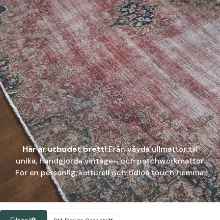
Här är utbudet brett!
Från vävda ullmattor till
unika, handgjorda vintage-, och patchworkmattor.
För en personlig, kulturell och tidlös touch hemma.