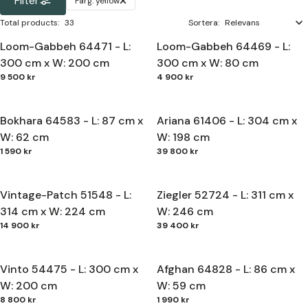
Filter
Färg:
yellow
Total products
:
33
Sortera:
Loom-Gabbeh 64471 - L:
Loom-Gabbeh 64469 - L:
300 cm x W: 200 cm
300 cm x W: 80 cm
9 500 kr
4 900 kr
Bokhara 64583 - L: 87 cm x
Ariana 61406 - L: 304 cm x
W: 62 cm
W: 198 cm
1 590 kr
39 800 kr
Vintage-Patch 51548 - L:
Ziegler 52724 - L: 311 cm x
314 cm x W: 224 cm
W: 246 cm
14 900 kr
39 400 kr
Vinto 54475 - L: 300 cm x
Afghan 64828 - L: 86 cm x
W: 200 cm
W: 59 cm
8 800 kr
1 990 kr