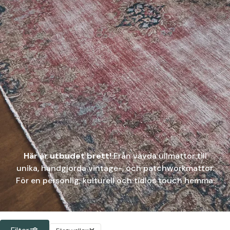
Här är utbudet brett!
Från vävda ullmattor till
unika, handgjorda vintage-, och patchworkmattor.
För en personlig, kulturell och tidlös touch hemma.